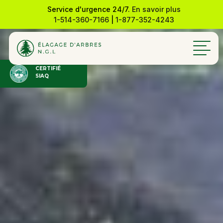
Service d'urgence 24/7.
En savoir plus
1-514-360-7166
|
1-877-352-4243
CERTIFIÉ
SIAQ